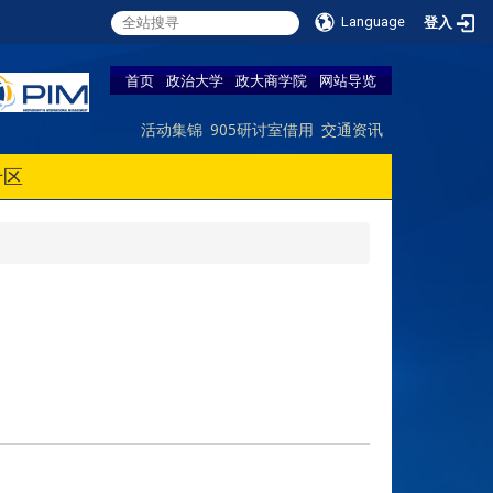
Language
登入
首页
政治大学
政大商学院
网站导览
活动集锦
905研讨室借用
交通资讯
专区