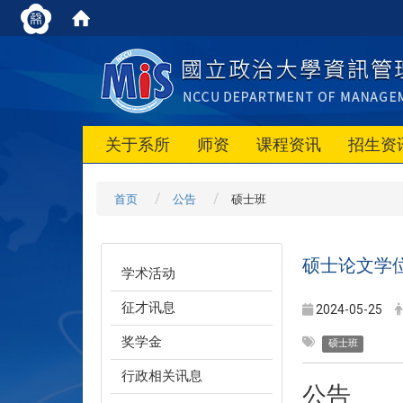
关于系所
师资
课程资讯
招生资
首页
公告
硕士班
硕士论文学
学术活动
征才讯息
2024-05-25
奖学金
硕士班
行政相关讯息
公告