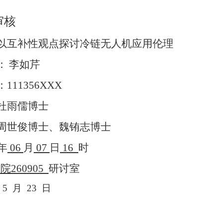
审核
以互补性观点探讨冷链无人机应用伦理
：
李如芹
：
111356XXX
杜雨儒博士
周世俊博士、魏铕志博士
年
06
月
07
日
16
时
学院
260905
研讨室
5
月
23
日