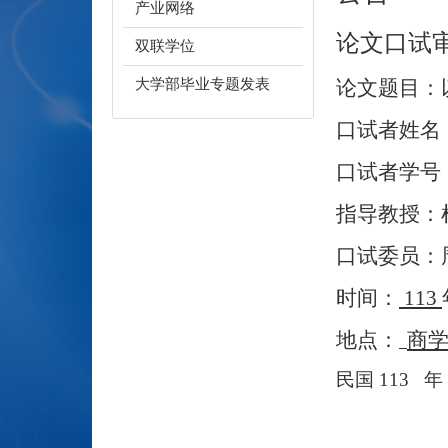
产业网络
论文口试
双联学位
大学部毕业专题发表
论文题目：
口试者姓名
口试者学号
指导教授：
口试委员：
时间：
113
地点：
商
民国
113
年