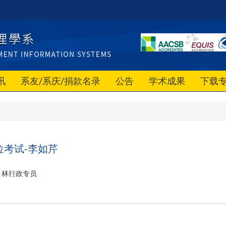
讯
系友/系庆/捐款名录
公告
学术成果
下载
位考试-李如芹
林行政专员