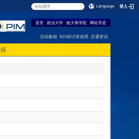
Language
登入
首页
政治大学
政大商学院
网站导览
活动集锦
905研讨室借用
交通资讯
专区