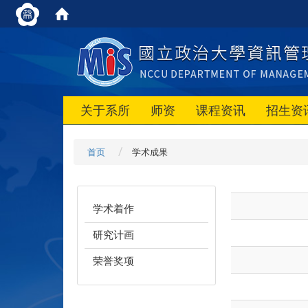
关于系所
师资
课程资讯
招生资
首页
学术成果
学术着作
研究计画
荣誉奖项