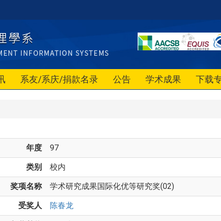
讯
系友/系庆/捐款名录
公告
学术成果
下载
年度
97
类别
校内
奖项名称
学术研究成果国际化优等研究奖(02)
受奖人
陈春龙