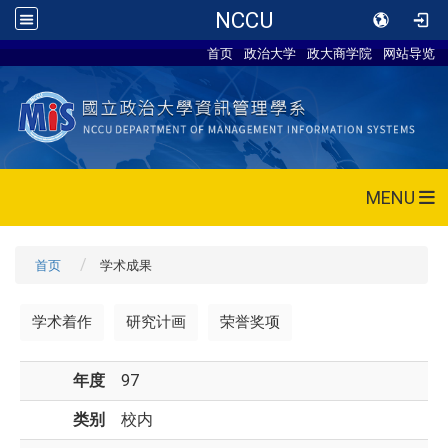
NCCU
首页
政治大学
政大商学院
网站导览
MENU
首页
学术成果
学术着作
研究计画
荣誉奖项
年度
97
类别
校内