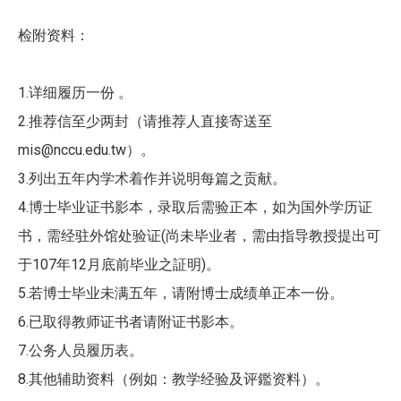
检附资料：
​​1.
详细履历一份
。
2.
推荐信至少两封（请推荐人直接寄送至
mis@nccu.edu.tw
）。
3.
列出五年内学术着作并说明每篇之贡献。
4.
博士毕业证书影本，录取后需验正本，如为国外学历证
(
书，需经驻外馆处验证
尚未毕业者，需由指导教授提出可
107
12
)
于
年
月底前毕业之証明
。
5.
若博士毕业未满五年，请附博士成绩单正本一份。
6.
已取得教师证书者请附证书影本。
7.
公务人员履历表。
8.
其他辅助资料（例如：教学经验及评鑑资料）。