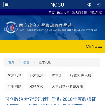
NCCU
首页
政治大学
政大商学院
网站导览
MENU
首页
公告
征才讯息
学术活动
征才讯息
奖学金
行政相关讯息
产业网络
双联学位
大学部毕业专题发表
国立政治大学资讯管理学系 2018年度教师征