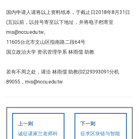
2018
8
31
国内申请人请将以上资料纸本，于截止日
年
月
日
(
)
五
以前，以挂号寄至以下地址，并将电子档寄至
mis@nccu.edu.tw
。
11605
64
台北市文山区指南路二段
号
国立政治大学
资讯管理学系
林雨儒
助教
(02)29393091
若有不周之处，请洽
林雨儒
助教
分机
89055
mis@nccu.edu.tw.
，
上一则
下一则
诚征谌家兰老师科
征求区块链与智能