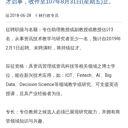
才启事，收件至107年8月31日(星期五)止。
2018-06-28
林行政专员
3
征聘职级与名额：专任助理教授或副教授或教授估计
2019
名，从事资讯技术教学与研究者至少一名，预计自
年
2
1
月
日起聘。未聘满时，将持续征才。
应征资格：具资讯管理或资讯科技等相关领域之博士学
IOT
Fintech
AI
Big
位，能在新兴技术应用，如：
、
、
、
Data
Decision Science
、
等领域教学或研究。可支援英语
授课，且具产业经验者为佳。
专长：专任教师之候选人必须已展现研究能力，并拥有商
管领域知识与兴趣。