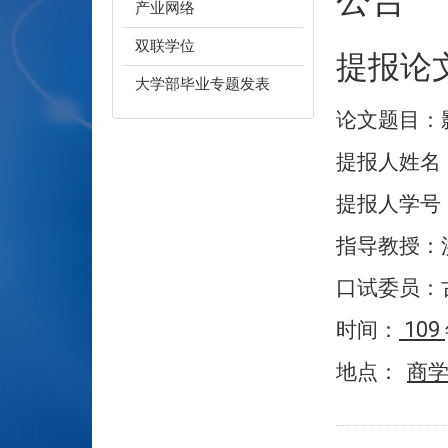
产业网络
双联学位
提报论
大学部毕业专题发表
论文题目：
提报人姓名
提报人学号
指导教授：
口试委员：
109
时间：
地点：
商