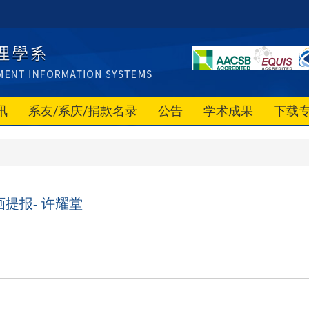
讯
系友/系庆/捐款名录
公告
学术成果
下载
提报- 许耀堂