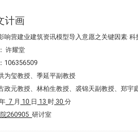
文计画
影响营建业建筑资讯模型导入意愿之关键因素
科
:
：
许耀堂
106356509
：
洪为玺教授、季延平副教授
古政元教授、林柏生教授、裘锦天副教授、郑宇
7
10
13
30
年
月
日
时
分
260905
学院
研讨室