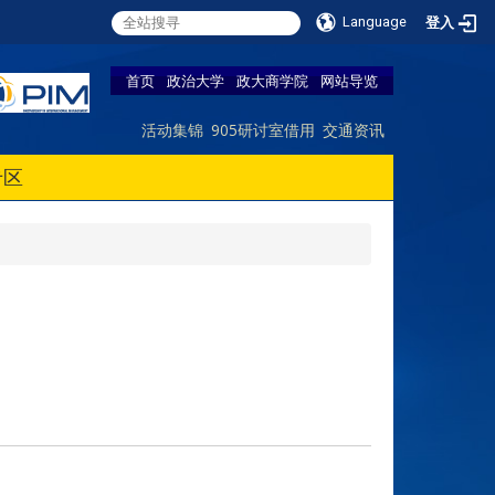
Language
登入
首页
政治大学
政大商学院
网站导览
活动集锦
905研讨室借用
交通资讯
专区