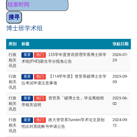
博士班学术组
类别
标题
张贴日期
行政
115
学年度资讯管理学系博士班学
2026-07-
重要
热门
相关
29
术组(PHD)新生学分抵免公告
讯息
行政
【114学年度】资管系硕博士生学
2025-09-
重要
热门
相关
09
位考试申请注意事项
讯息
行政
资管系「硕博士生」毕业离校程
2025-06-
重要
热门
相关
02
序相关说明
讯息
行政
政大资管系Turnitin学术论文原创
2024-09-
重要
热门
相关
12
性比对系统帐号申请公告
讯息