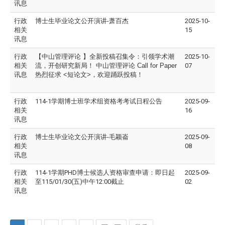
讯息
行政
博士生毕业论文公开演讲-萧百杰
2025-10-
相关
15
讯息
行政
【中山管理评论
】全新投稿召集令：引领学术潮
2025-10-
相关
流，开创研究新局！
中山管理评论
Call for Paper
07
讯息
热烈征求
<
短论文
>
，欢迎踊跃投稿！
行政
114-1学期博士班学术组资格考考试日程公告
2025-09-
相关
16
讯息
行政
博士生毕业论文公开演讲-毛颖崙
2025-09-
相关
08
讯息
行政
114-1学期PHD博士候选人资格审查申请：即日起
2025-09-
相关
至115/01/30(五)中午12:00截止
02
讯息