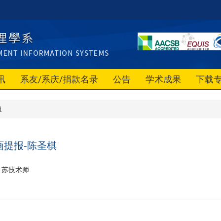
讯
系友/系庆/捐款名录
公告
学术成果
下载
组
画提报-陈圣棋
苏技术师