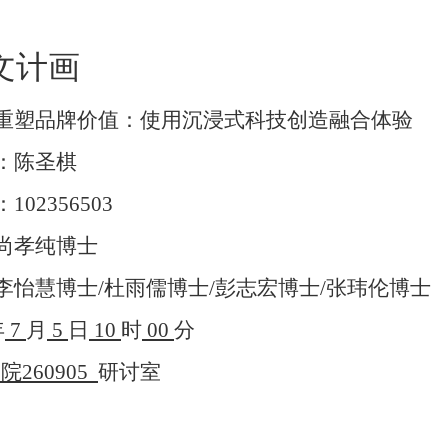
文计画
重塑品牌价值：使用沉浸式科技创造融合体验
：陈圣棋
：
102356503
尚孝纯博士
李怡慧博士
/
杜雨儒博士
/
彭志宏博士
/
张玮伦博士
年
7
月
5
日
10
时
00
分
学院
260905
研讨室