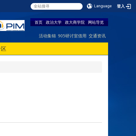
Language
登入
首页
政治大学
政大商学院
网站导览
活动集锦
905研讨室借用
交通资讯
专区