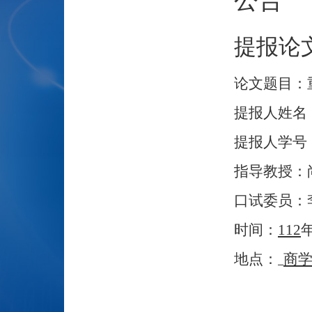
提报论
论文题目：
提报人姓名
提报人学号
指导教授：
口试委员：
时间：
112
地点：
商