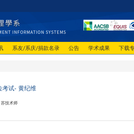
讯
系友/系庆/捐款名录
公告
学术成果
下载
考试- 黄纪维
苏技术师