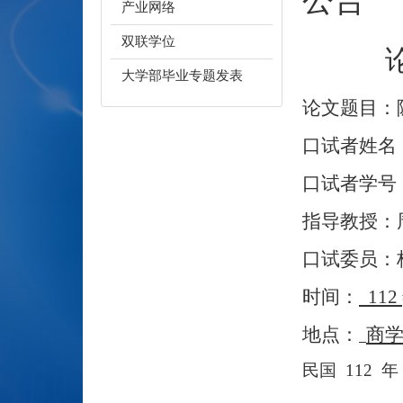
产业网络
双联学位
大学部毕业专题发表
论文题目：
口试者姓名
口试者学号
指导教授：
口试委员：
时间：
112
地点：
商
民国
112
年