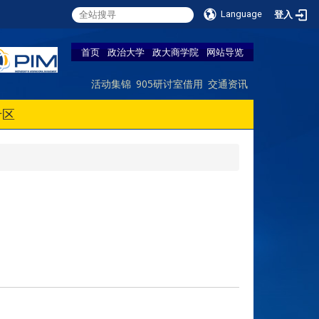
Language
登入
首页
政治大学
政大商学院
网站导览
活动集锦
905研讨室借用
交通资讯
专区