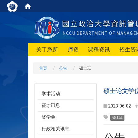
关于系所
师资
课程资讯
招生资
首页
公告
硕士班
硕士论文学位
学术活动
征才讯息
2023-06-02
奖学金
硕士班
行政相关讯息
公告