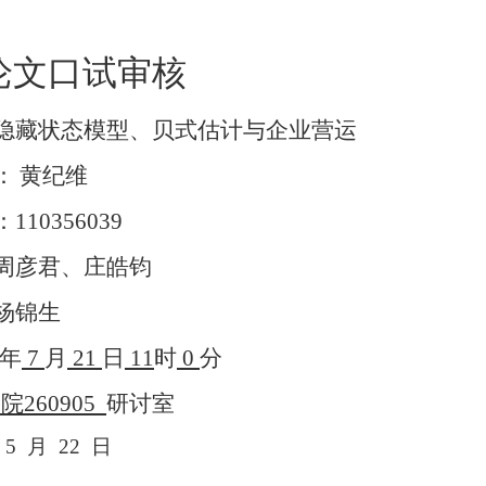
论文口试审核
隐藏状态模型、贝式估计与企业营运
：
黄纪维
：
110356039
周彦君、庄皓钧
杨锦生
年
7
月
21
日
11
时
0
分
学院
260905
研讨室
5
月
22
日