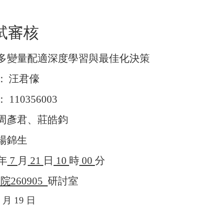
試審核
多變量配適深度學習與最佳化決策
：
汪君儫
：
110356003
周彥君、莊皓鈞
楊錦生
年
7
月
21
日
10
時
00
分
學院
260905
研討室
5
月
19
日