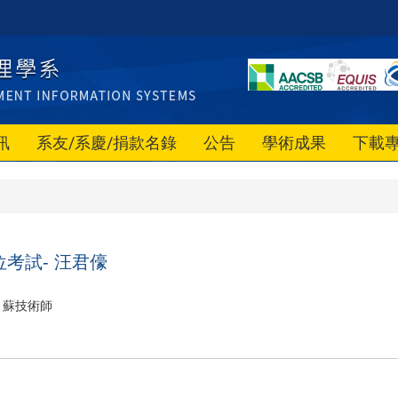
訊
系友/系慶/捐款名錄
公告
學術成果
下載
考試- 汪君儫
蘇技術師