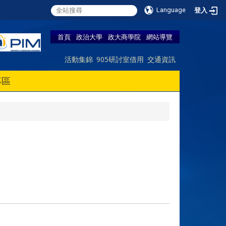
Language
登入
首頁
政治大學
政大商學院
網站導覽
活動集錦
905研討室借用
交通資訊
專區