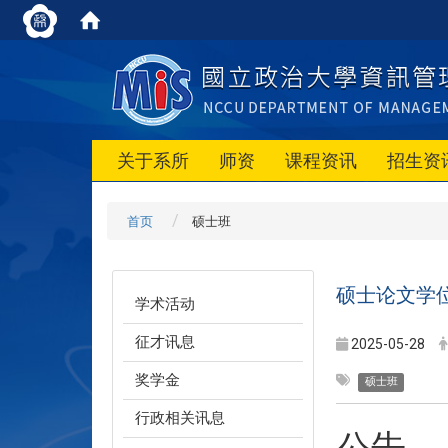
关于系所
师资
课程资讯
招生资
首页
硕士班
硕士论文学
学术活动
征才讯息
2025-05-28
奖学金
硕士班
行政相关讯息
公告