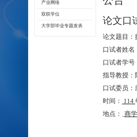
产业网络
双联学位
论文口
大学部毕业专题发表
论文题目：
口试者姓名
口试者学号
指导教授：
口试委员：
时间：
114
地点：
商