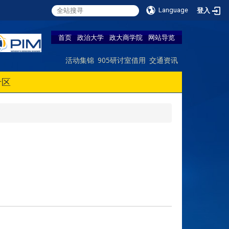
Language
登入
首页
政治大学
政大商学院
网站导览
活动集锦
905研讨室借用
交通资讯
专区