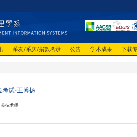
讯
系友/系庆/捐款名录
公告
学术成果
下载
位考试-王博扬
苏技术师