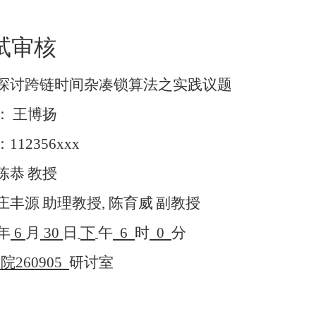
试审核
探讨跨链时间杂凑锁算法之实践议题
：
王博扬
：
112356xxx
陈恭
教授
庄丰源
助理教授
,
陈育威
副教授
年
6
月
30
日
下
午
6
时
0
分
学院
260905
研讨室