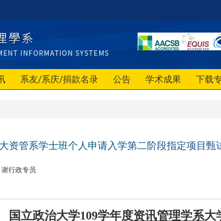
讯
系友/系庆/捐款名录
公告
学术成果
下载
政大资管系学士班个人申请入学
第二阶段指定项目甄
谢行政专员
国立政治大学109学年度
资讯管理学系
大