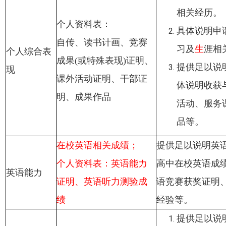
相关经历。
个人资料表：
具体说明申
自传、读书计画、竞赛
习及
生
涯相
个人综合表
成果(或特殊表现)证明、
提供足以说
现
课外活动证明、干部证
体说明收获
明、成果作品
活动、服务
品等。
在校英语相关成绩；
提供足以说明英
个人资料表：英语能力
高中在校英语成
英语能力
证明、英语听力测验成
语竞赛获奖证明
绩
经验等。
提供足以说