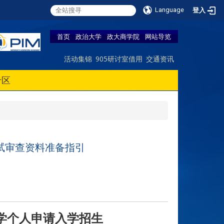
Language
登入
首页
政治大学
政大商学院
网站导览
活动集锦
905研讨室借用
交通资讯
专区
试审查资料准备指引
学个人申请入学招生