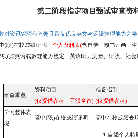
第二阶段指定项目甄试审查资
收对资讯管理有兴趣且具备优良英文与逻辑推理能力之学
中(职)在校成绩证明、
个人资料表(
含自传、讀书计画、生
3项(如英语或數理能力检定、英语听力测验、证照、社会
资料项目
准备指引
审查重点
(仅提供参考，无须全备)
(仅提供参考)
学习整体表
高中(职)在校成绩证明
高中在校成绩表
现
自述个人特