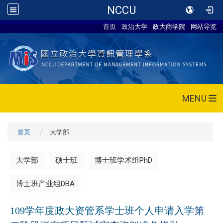
NCCU
首页
政治大学
政大商学院
网站导览
MENU
首页
大学部
大学部
硕士班
博士班学术组PhD
博士班产业组DBA
109学年度政大资管系学士班个人申请入学
第