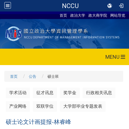
NCCU
首页
政治大学
政大商学院
网站导览
MENU
首页
公告
硕士班
学术活动
征才讯息
奖学金
行政相关讯息
产业网络
双联学位
大学部毕业专题发表
硕士论文计画提报-林睿峰