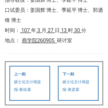
指导教授：姜国辉
博士、季延平
博士
口试委员：姜国辉
博士、季延平
博士、
郭迺
锋 博士
107
3
27
13
30
时间：
年
月
日
时
分
260905
地点：
商学院
研讨室
上一则
下一则
硕士论文计画提
硕士论文计画提
报-蔡佑晟
报-黄彦霖