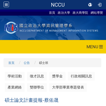
NCCU
首頁
政治大學
政大商學院
網站導覽
MENU
首頁
公告
碩士班
學術活動
徵才訊息
獎學金
行政相關訊息
產業網絡
雙聯學位
大學部畢業專題發表
碩士論文計畫提報-蔡佑晟