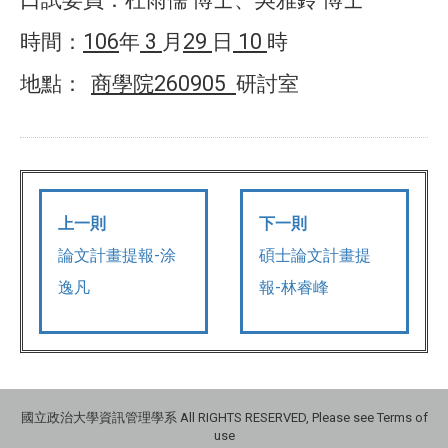
口試委員：杜雨儒
博士、吳雅鈴
博士
106
3
29
10
時間：
年
月
日
時
260905
地點：
商學院
研討室
上一則
下一則
論文計畫提報-涂
碩士論文計畫提
逸凡
報-林睿峰
國立政治大學資訊管理學系 All RIGHTS RESERVED, Please see Terms of
use