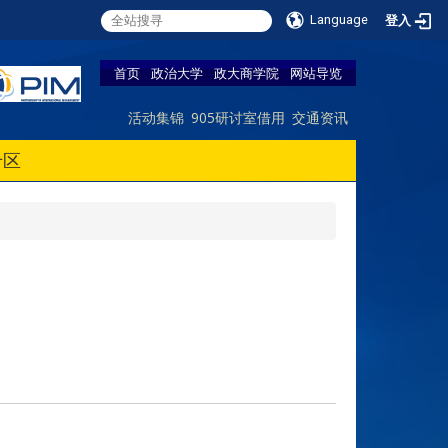
Language
登入
首页
政治大学
政大商学院
网站导览
活动集锦
905研讨室借用
交通资讯
专区