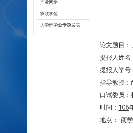
产业网络
双联学位
大学部毕业专题发表
论文题目：
提报人姓名
提报人学号
指导教授：
口试委员：
106
时间：
地点：
商