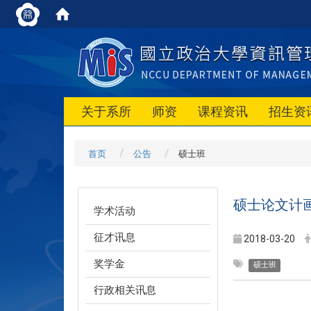
关于系所
师资
课程资讯
招生资
首页
公告
硕士班
硕士论文计
学术活动
征才讯息
2018-03-20
奖学金
硕士班
行政相关讯息