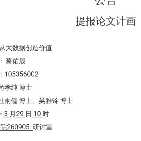
提报论文计画
从大数据创造价值
：
蔡佑晟
105356002
：
尚孝纯
博士
杜雨儒
博士、吴雅铃
博士
3
29
10
年
月
日
时
260905
学院
研讨室