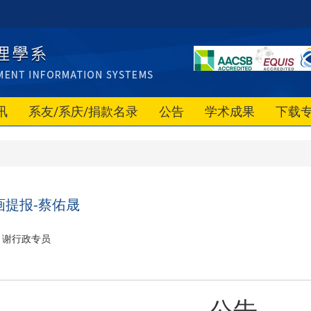
讯
系友/系庆/捐款名录
公告
学术成果
下载
画提报-蔡佑晟
谢行政专员
公告