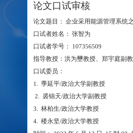
论文口试审核
论文题目：
企业采用能源管理系统
口试者姓名：
张智为
口试者学号：
107356509
指导教授：洪为壐教授、郑宇庭副教
口试委员：
1.
季延平
/
政治大学副教授
2.
裘锦天
/
政治大学副教授
3.
林柏生
/
政治大学教授
4.
楼永坚
/
政治大学教授