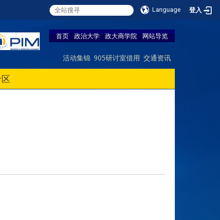
Language
登入
首页
政治大学
政大商学院
网站导览
活动集锦
905研讨室借用
交通资讯
专区