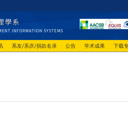
讯
系友/系庆/捐款名录
公告
学术成果
下载