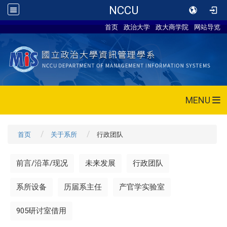
NCCU
首页
政治大学
政大商学院
网站导览
MENU
首页
关于系所
行政团队
前言/沿革/现况
未来发展
行政团队
系所设备
历届系主任
产官学实验室
905研讨室借用