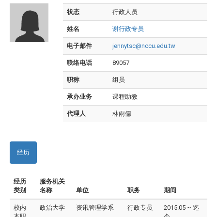
状态
行政人员
姓名
谢行政专员
电子邮件
jennytsc@nccu.edu.tw
联络电话
89057
职称
组员
承办业务
课程助教
代理人
林雨儒
经历
经历
服务机关
类别
名称
单位
职务
期间
校内
政治大学
资讯管理学系
行政专员
2015.05 ~ 迄
本职
今