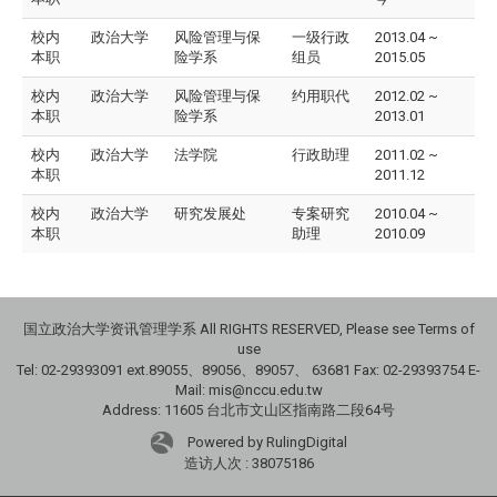
校内
政治大学
风险管理与保
一级行政
2013.04 ~
本职
险学系
组员
2015.05
校内
政治大学
风险管理与保
约用职代
2012.02 ~
本职
险学系
2013.01
校内
政治大学
法学院
行政助理
2011.02 ~
本职
2011.12
校内
政治大学
研究发展处
专案研究
2010.04 ~
本职
助理
2010.09
国立政治大学资讯管理学系 All RIGHTS RESERVED, Please see Terms of
use
Tel: 02-29393091 ext.89055、89056、89057、
63681
Fax: 02-29393754 E-
Mail: mis@nccu.edu.tw
Address: 11605 台北市文山区指南路二段64号
Powered by RulingDigital
造访人次 : 38075186