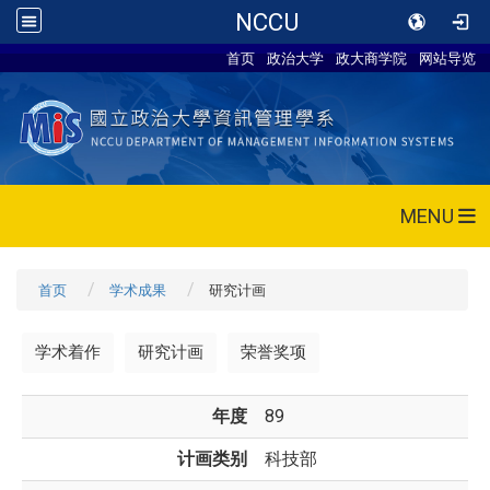
NCCU
首页
政治大学
政大商学院
网站导览
MENU
首页
学术成果
研究计画
学术着作
研究计画
荣誉奖项
年度
89
计画类别
科技部