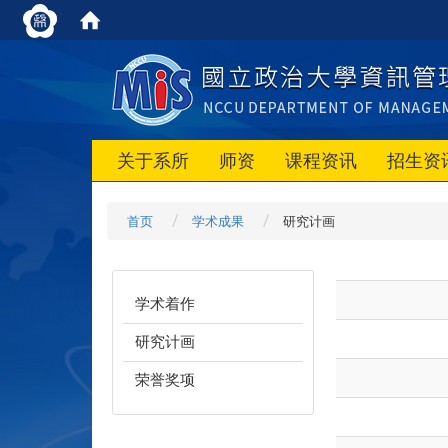
关于系所
师资
课程资讯
招生资
首页
学术成果
研究计画
学术着作
研究计画
荣誉奖项