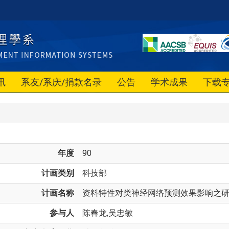
讯
系友/系庆/捐款名录
公告
学术成果
下载
年度
90
计画类别
科技部
计画名称
资料特性对类神经网络预测效果影响之
参与人
陈春龙,吴忠敏