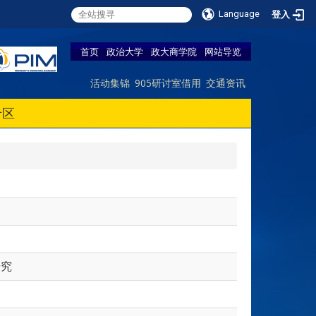
Language
登入
首页
政治大学
政大商学院
网站导览
活动集锦
905研讨室借用
交通资讯
专区
研究