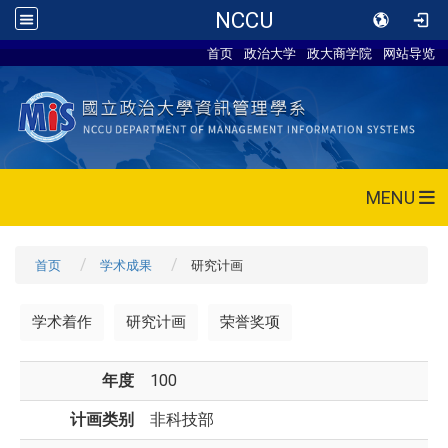
NCCU
首页
政治大学
政大商学院
网站导览
MENU
首页
学术成果
研究计画
学术着作
研究计画
荣誉奖项
年度
100
计画类别
非科技部