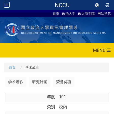
NCCU
首页
政治大学
政大商学院
网站导览
MENU
首页
学术成果
学术着作
研究计画
荣誉奖项
年度
101
类别
校内