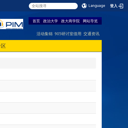
Language
登入
首页
政治大学
政大商学院
网站导览
活动集锦
905研讨室借用
交通资讯
专区