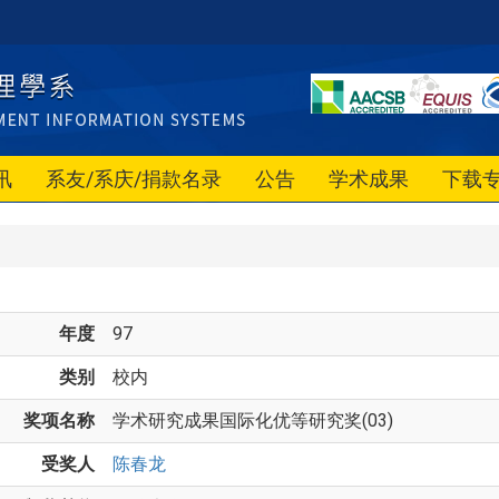
讯
系友/系庆/捐款名录
公告
学术成果
下载
年度
97
类别
校内
奖项名称
学术研究成果国际化优等研究奖(03)
受奖人
陈春龙