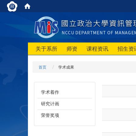
关于系所
师资
课程资讯
招生资
首页
学术成果
学术着作
研究计画
荣誉奖项