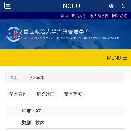
NCCU
首页
政治大学
政大商学院
网站导览
MENU
首页
学术成果
学术着作
研究计画
荣誉奖项
年度
97
类别
校内