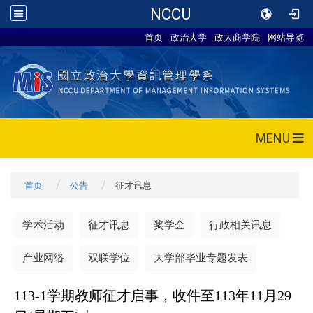
NCCU
首页
政治大学
政大商学院
网站导览
MENU
首页
公告
征才讯息
学术活动
征才讯息
奖学金
行政相关讯息
产业网络
双联学位
大学部毕业专题发表
113-1
学期教师征才启事，收件至113年11月29