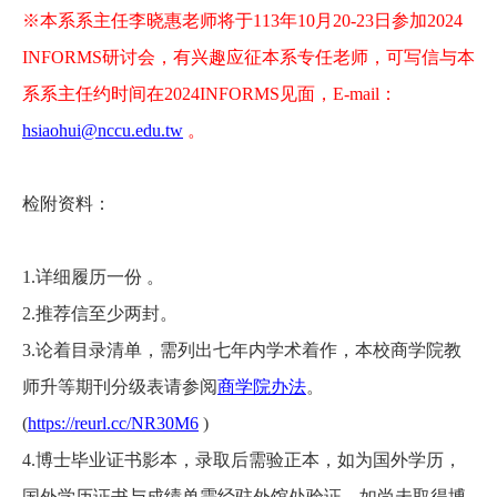
※本系系主任李晓惠老师将于113年10月20-23日参加2024
INFORMS研讨会，有兴趣应征本系专任老师，可写信与本
系系主任约时间在2024INFORMS见面，E-mail：
hsiaohui@nccu.edu.tw
。
检附资料：
1.
详细履历一份 。
2.
推荐信至少两封。
3.
论着目录清单，需列出七年内学术着作，本校商学院教
师升等期刊分级表请参阅
商学院办法
。
(
https://reurl.cc/NR30M6
)
4.
博士毕业证书影本，录取后需验正本，如为国外学历，
国外学历证书与成绩单需经驻外馆处验证，如尚未取得博