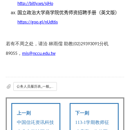
http://bitly.ws/sjHo
国立政治大学商学院优秀师资招聘手册（英文版）
https://goo.gl/nUdt6s
若有不周之处，请洽
林雨儒
助教
分机
(02)29393091
，
89055
mis@nccu.edu.tw
公务人员履历表_一般_专任用_.docx
上一则
下一则
中国信讬资讯科技
113-1
学期教师征