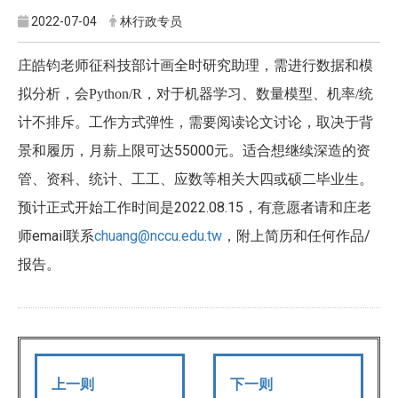
2022-07-04
林行政专员
庄皓钧老师征科技部计画全时研究助理，需进行数据和模
统
拟分析，会Python/R
，对于机器学习、数量模型、机率/
计不排斥。工作方式弹性，需要阅读论文讨论，取决于背
景和履历，月薪上限可达55000元。适合想继续深造的资
管、资科、统计、工工、应数等相关大四或硕二毕业生。
预计正式开始工作时间是2022.08.15，有意愿者请和庄老
师email联系
chuang@nccu.edu.tw
，附上简历和任何作品/
报告。
上一则
下一则