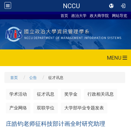
NCCU
首页
政治大学
政大商学院
网站导览
MENU
首页
公告
征才讯息
学术活动
征才讯息
奖学金
行政相关讯息
产业网络
双联学位
大学部毕业专题发表
庄皓钧老师征科技部计画全时研究助理