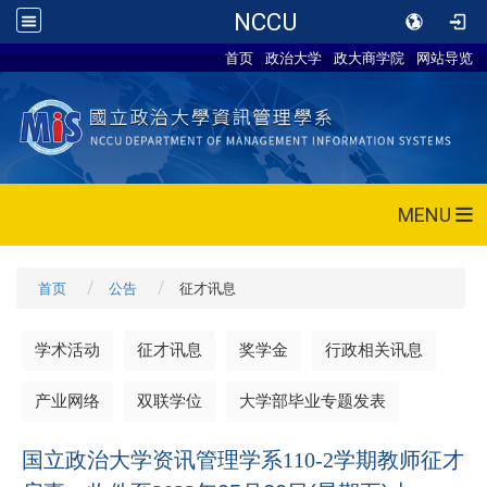
NCCU
首页
政治大学
政大商学院
网站导览
MENU
首页
公告
征才讯息
学术活动
征才讯息
奖学金
行政相关讯息
产业网络
双联学位
大学部毕业专题发表
国立政治大学资讯管理学系110-2学期教师征才