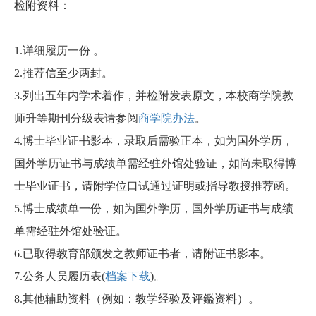
检附资料：
1.
详细履历一份 。
2.
推荐信至少两封。
3.
列出五年内学术着作，并检附发表原文，本校商学院教
师升等期刊分级表请参阅
商学院办法
。
4.
博士毕业证书影本，录取后需验正本，如为国外学历，
国外学历证书与成绩单需经驻外馆处验证，如尚未取得博
士毕业证书，请附学位口试通过证明或指导教授推荐函。
5.
博士成绩单一份，如为国外学历，国外学历证书与成绩
单需经驻外馆处验证。
6.
已取得教育部颁发之教师证书者，请附证书影本。
7.
公务人员履历表(
档案下载
)
。
8.
其他辅助资料（例如：教学经验及评鑑资料）。