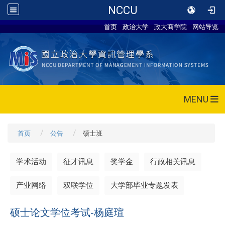
NCCU
首页
政治大学
政大商学院
网站导览
MENU
首页
公告
硕士班
学术活动
征才讯息
奖学金
行政相关讯息
产业网络
双联学位
大学部毕业专题发表
硕士论文学位考试-杨庭瑄