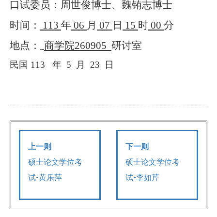
口试委员：周世俊博士、魏铕志博士
时间：
113
年
06
月
07
日
15
时
00
分
地点：
商学院
260905
研讨室
民国
113
年
5
月
23
日
上一则
下一则
硕士论文学位考
硕士论文学位考
试-黄乐萍
试-李如芹