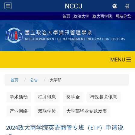
NCCU
首页
政治大学
政大商学院
网站导览
MENU
首页
公告
大学部
学术活动
征才讯息
奖学金
行政相关讯息
产业网络
双联学位
大学部毕业专题发表
政大商学院英语商管专班（
）申请说
2024
ETP