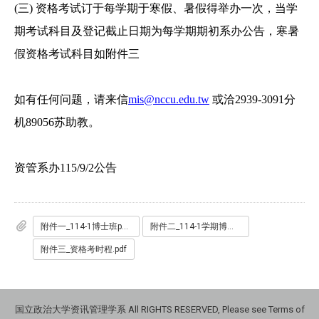
(
三)
资格考试订于每学期于寒假、暑假得举办一次，当学
期考试科目及登记截止日期为每学期期初系办公告，寒暑
假资格考试科目如附件三
如有任何问题，请来信
mis@nccu.edu.tw
或洽2939-3091分
机89056苏助教。
资管系办115/9/2公告
附件一_114-1博士班phd资格考命题范围.pdf
附件二_114-1学期博班资格考试申报单.docx
附件三_资格考时程.pdf
国立政治大学资讯管理学系 All RIGHTS RESERVED, Please see Terms of