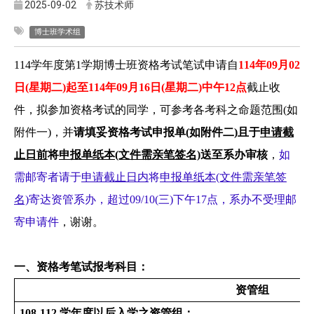
2025-09-02
苏技术师
博士班学术组
114
学年度第1学期博士班资格考试笔试申请自
114
年09月02
日(星期二)起至114年09月16日(星期二)中午12点
截止
收
件
，拟参加资格考试的同学，可参考各考科之命题范围(如
附件一)，并
请填妥资格考试申报单(如附件二)
且于
申请截
止日前
将
申报单纸本(文件需亲笔签名)
送至系办审核
，
如
需邮寄者请于
申请截止日内
将
申报单纸本(文件需亲笔签
名)
寄达资管系办，超过09/10(三)下午17点，系办不受理邮
寄申请件
，谢谢。
一、资格考笔试报考科目：
资管组
108-112
学年度以后入学之资管组：