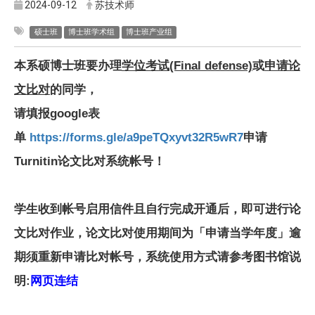
2024-09-12
苏技术师
硕士班
博士班学术组
博士班产业组
本系硕博士班要办理
学位考试(Final defense)
或
申请论
文比对
的同学，
请填报google表
单
https://forms.gle/a9peTQxyvt32R5wR7
申请
Turnitin论文比对系统帐号！
学生收到帐号启用信件且自行完成开通后，即可进行论
文比对作业，论文比对使用期间为「申请当学年度」逾
期须重新申请比对帐号，系统使用方式请参考图书馆说
明:
网页连结