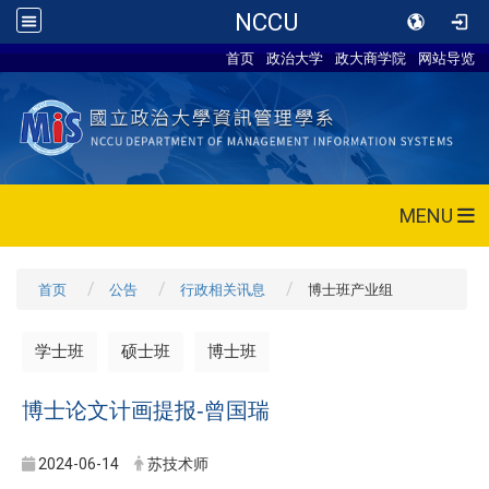
NCCU
首页
政治大学
政大商学院
网站导览
MENU
首页
公告
行政相关讯息
博士班产业组
学士班
硕士班
博士班
博士论文计画提报-曾国瑞
2024-06-14
苏技术师