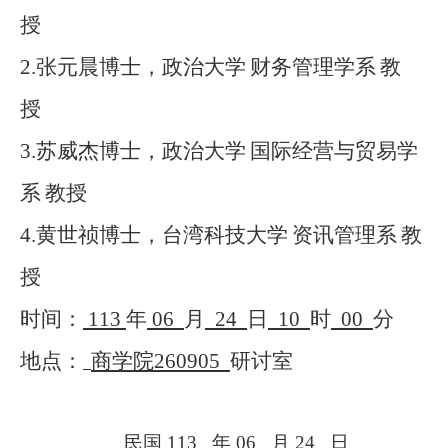
授
2.
张元晨博士，政治大学
财务管理学系
教
授
3.
苏威杰博士，政治大学
国际经营与贸易学
系
教授
4.
黄世祯博士，台湾科技大学
资讯管理系
教
授
时间：
113
年
06
月
24
日
10
时
00
分
地点：
商学院
260905
研讨室
民国
113
年
06
月
24
日