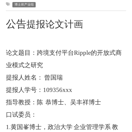
博士班产业组
公告
提报论文计画
论文题目：跨境支付平台
Ripple
的开放式商
业模式之研究
提报人姓名：
曾国瑞
提报人学号：
109356xxx
指导教授：陈
恭博士、吴丰祥博士
口试委员：
1.
黄国峯博士，政治大学
企业管理学系
教