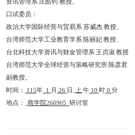
资讯管理系
庄皓钧 教授。
口试委员：
政治大学
国际经营与贸易系
苏威杰
教授
、
台湾师范大学工业教育学系
陈丽妃
教授、
台北科技大学资讯与财金管理系
王贞淑
教授
台湾师范大学全球经营与策略研究所
陈彦君
副教授
。
时间：
115
年
1
月
26
日
上
午
10
时
0
分
地点：
商学院
260905
研讨室