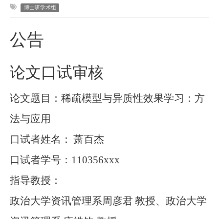
博士班学术组
公告
论文口试审核
论文题目：稀疏模型与异质性效果学习：方
法与应用
口试者姓名：
萧百杰
口试者学号：
110356xxx
指导教授：
政治大学
资讯管理系
周彦君
教授
、
政治大学