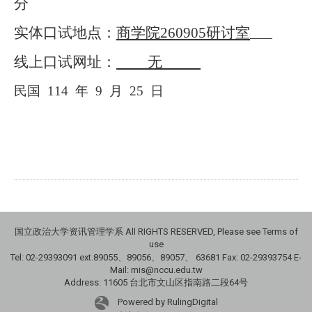
分
实体口试地点：
商学院
260905
研讨室
线上口试网址：
无
民国
114
年
9
月
25
日
国立政治大学资讯管理学系 All RIGHTS RESERVED, Please see Terms of
use
Tel: 02-29393091 ext.89055、89056、89057、
63681
Fax: 02-29393754 E-
Mail: mis@nccu.edu.tw
Address: 11605 台北市文山区指南路二段64号
Powered by RulingDigital