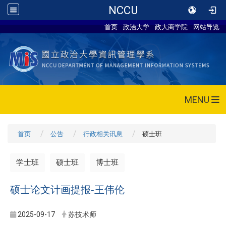
NCCU
首页
政治大学
政大商学院
网站导览
MENU
首页
公告
行政相关讯息
硕士班
学士班
硕士班
博士班
硕士论文计画提报-王伟伦
2025-09-17
苏技术师