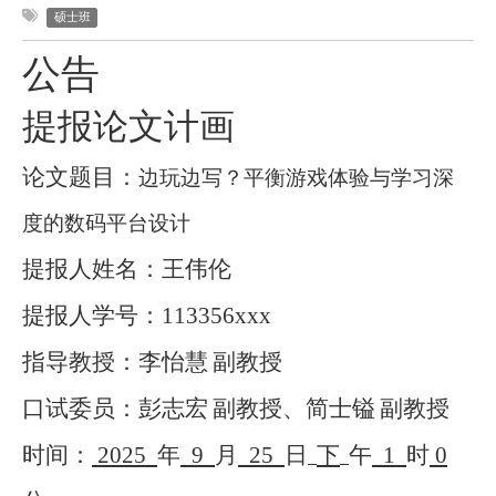
硕士班
公告
提报论文计画
论文题目：
边玩边写？平衡游戏体验与学习深
度的数码平台设计
提报人姓名：王伟伦
提报人学号：
113356xxx
指导教授：李怡慧
副教授
口试委员：彭志宏
副教授、简士镒
副教授
时间：
2025
年
9
月
25
日
下
午
1
时
0