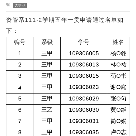
大学部
资管系111-2学期五年一贯申请通过名单如
下：
编号
系级
学号
姓名
1
三甲
109306005
杨O翎
2
三甲
109306013
林O祐
3
三甲
109306015
苟O书
三甲
109306023
谢O庭
4
5
三甲
109306029
张O匀
6
三乙
109306030
黄O维
7
三甲
109306031
简O嫺
8
三甲
109306035
卢O志