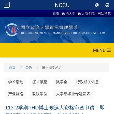
NCCU
首页
政治大学
政大商学院
网站导览
MENU
首页
公告
博士班学术组
学术活动
征才讯息
奖学金
行政相关讯息
产业网络
双联学位
大学部毕业专题发表
113-2学期PHD博士候选人资格审查申请：即