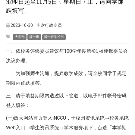
业即日起至
11
月
5
日﹙星期日﹚止，请同学踊
跃填写。
2023-10-30
谢行政专员
大学部
硕士班
博士班学术组
一、依校务评鑑委员建议与100学年度第4次校评鑑委员会
决议办理。
二、为加强师生沟通，提昇教学成效，请全校同学于规定
期限内踊跃填答。
三、请于填答期限内透过以下管道，以电子邮件帐号密码
登入填答：
(一)政大网站首页登入iNCCU，于校园资讯系统→校务系统
Web入口→学生资讯系统→学术服务项下，点选「本学期