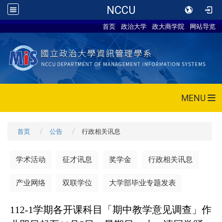
NCCU
首页
政治大学
政大商学院
网站导览
MENU
首页
公告
行政相关讯息
学术活动
征才讯息
奖学金
行政相关讯息
产业网络
双联学位
大学部毕业专题发表
112-1
学期各开课科目「期中教学意见调查」作