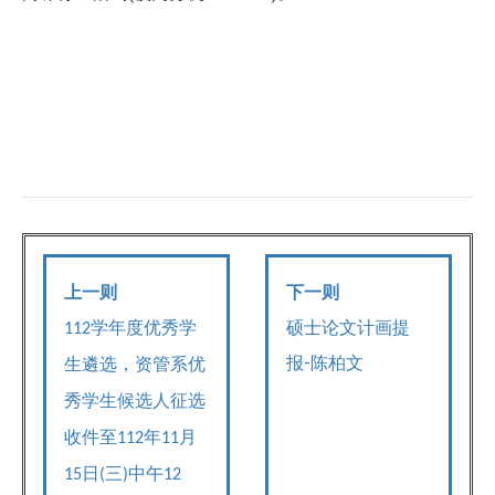
上一则
下一则
硕士论文计画提
学年度优秀学
112
报-陈柏文
生遴选，资管系优
秀学生候选人
征选
年
月
收件至112
11
日
三
中午
15
(
)
12