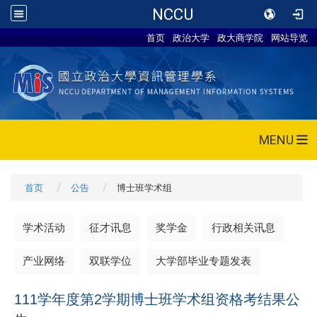
NCCU
首页
政治大学
政大商学院
网站导览
MENU
首页
公告
博士班学术组
学术活动
征才讯息
奖学金
行政相关讯息
产业网络
双联学位
大学部毕业专题发表
111学年度第2学期博士班学术组资格考结果公