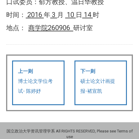
口试委员：郁方教授、温日华教授
2016
3
10
14
时间：
年
月
日
时
260906
地点：
商学院
研讨室
上一则
下一则
博士论文学位考
硕士论文计画提
试- 陈婷妤
报-褚宣凯
国立政治大学资讯管理学系 All RIGHTS RESERVED, Please see Terms of
use