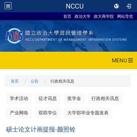
NCCU
首页
政治大学
政大商学院
网站导览
MENU
首页
公告
行政相关讯息
学术活动
征才讯息
奖学金
行政相关讯息
产业网络
双联学位
大学部毕业专题发表
硕士论文计画提报-颜照铨