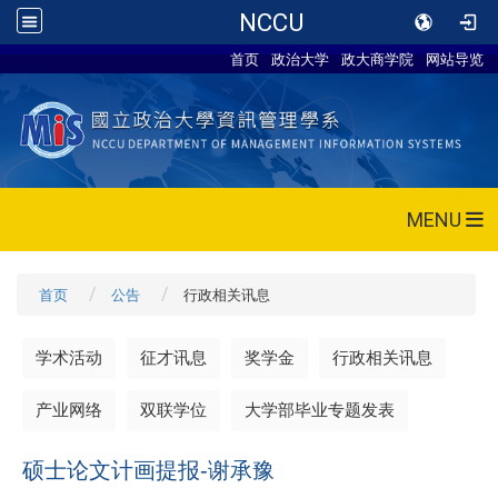
NCCU
首页
政治大学
政大商学院
网站导览
MENU
首页
公告
行政相关讯息
学术活动
征才讯息
奖学金
行政相关讯息
产业网络
双联学位
大学部毕业专题发表
硕士论文计画提报-谢承豫