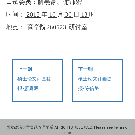
口试委员：解燕豪、谢沛宏
时间：
2015
年
10
月
30
日
13
时
地点：
商学院260523
研讨室
上一则
下一则
硕士论文计画提
硕士论文计画提
报-廖庭毅
报-陈信呈
国立政治大学资讯管理学系 All RIGHTS RESERVED, Please see Terms of
use