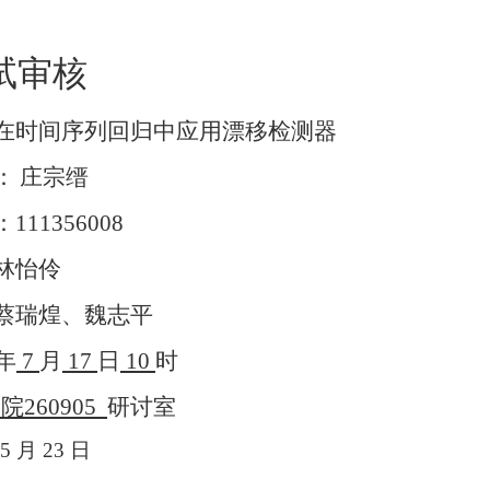
试审核
在时间序列回归中应用漂移检测器
：
庄宗缙
：
111356008
林怡伶
蔡瑞煌、魏志平
年
7
月
17
日
10
时
学院
260905
研讨室
5
月
23
日