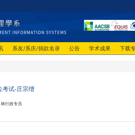
讯
系友/系庆/捐款名录
公告
学术成果
下载
位考试-庄宗缙
林行政专员