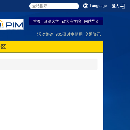
Language
登入
首页
政治大学
政大商学院
网站导览
活动集锦
905研讨室借用
交通资讯
专区