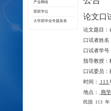
产业网络
双联学位
论文口
大学部毕业专题发表
论文题目：
口试者姓名
口试者学号
指导教授：
口试委员：
时间：
113
地点：
商
民国
113
年