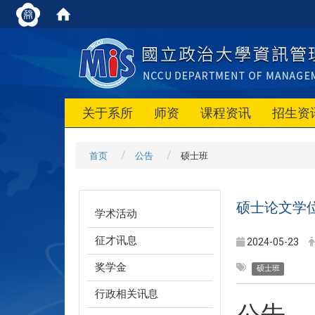
关于系所
师资
课程资讯
招生资
首页
公告
硕士班
硕士论文学
学术活动
征才讯息
2024-05-23
奖学金
硕士班
行政相关讯息
公告