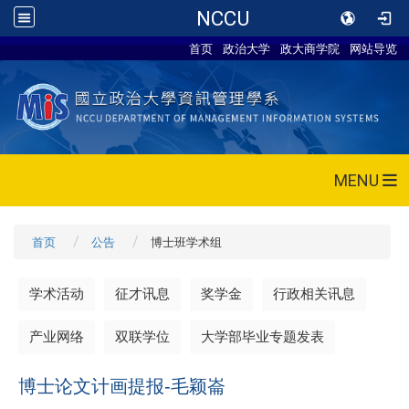
NCCU
首页
政治大学
政大商学院
网站导览
MENU
首页
公告
博士班学术组
学术活动
征才讯息
奖学金
行政相关讯息
产业网络
双联学位
大学部毕业专题发表
博士论文计画提报-毛颖崙