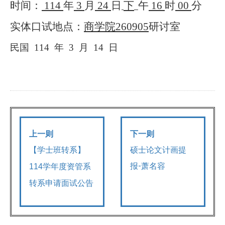
时间：
114
年
3
月
24
日
下
午
16
时
00
分
实体口试地点：
商学院
260905
研讨室
民国
114
年
3
月
14
日
上一则
下一则
硕士论文计画提
【学士班转系】
报-萧名容
114学年度资管系
转系申请面试公告