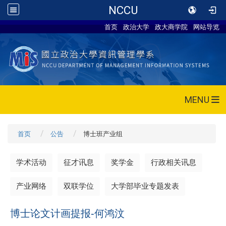
NCCU
首页
政治大学
政大商学院
网站导览
MENU
首页
公告
博士班产业组
学术活动
征才讯息
奖学金
行政相关讯息
产业网络
双联学位
大学部毕业专题发表
博士论文计画提报-何鸿汶