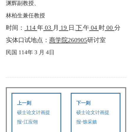
渊辉副教授、
林柏生兼任教授
时间：
114
年
03
月
19
日
下
午
04
时
00
分
实体口试地点：
商学院
260905
研讨室
民国
114
年
3
月
4
日
上一则
下一则
硕士论文计画提
硕士论文计画提
报-江应翎
报-馀采嫱