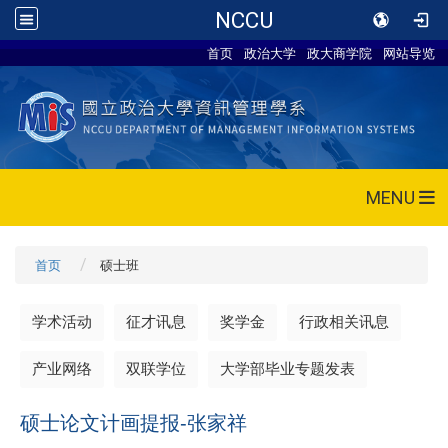
NCCU
首页
政治大学
政大商学院
网站导览
MENU
首页
硕士班
学术活动
征才讯息
奖学金
行政相关讯息
产业网络
双联学位
大学部毕业专题发表
硕士论文计画提报-张家祥