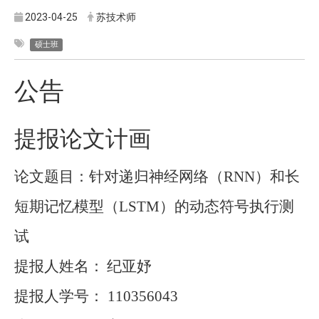
2023-04-25
苏技术师
硕士班
公告
提报论文计画
论文题目：针对递归神经网络（
RNN
）和长
短期记忆模型（
LSTM
）的动态符号执行测
试
提报人姓名：
纪亚妤
提报人学号：
110356043