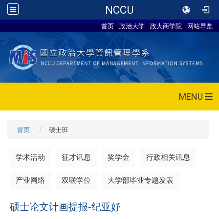
NCCU
首页
政治大学
政大商学院
网站导览
MENU
首页
硕士班
学术活动
征才讯息
奖学金
行政相关讯息
产业网络
双联学位
大学部毕业专题发表
硕士论文计画提报-纪亚妤