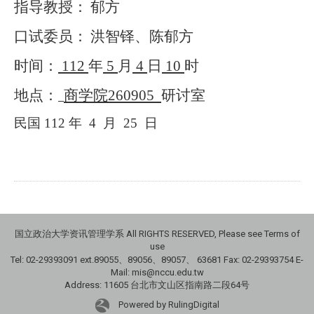
指导教授：
郁方
口试委员：
洪智铎、陈郁方
时间：
112
年
5
月
4
日
10
时
地点：
商学院
260905
研讨室
民国
112
年
4
月
25
日
国立政治大学资讯管理学系 All RIGHTS RESERVED, Please see Terms of
use
Tel: 02-29393091 ext.89055、89056、89057、
63681
Fax: 02-29393754 E-
Mail: mis@nccu.edu.tw
Address: 11605 台北市文山区指南路二段64号
Powered by RulingDigital