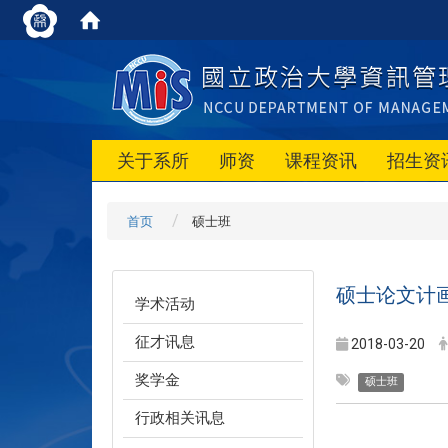
关于系所
师资
课程资讯
招生资
首页
硕士班
硕士论文计
学术活动
征才讯息
2018-03-20
奖学金
硕士班
行政相关讯息