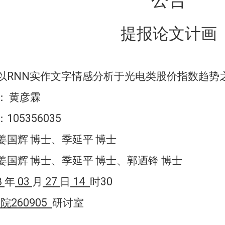
提报论文计画
RNN
以
实作文字情感分析于光电类股价指数趋势
：
黄彦霖
105356035
：
姜国辉
博士、季延平
博士
姜国辉
博士、季延平
博士、
郭迺锋 博士
8
03
27
14
30
年
月
日
时
260905
学院
研讨室