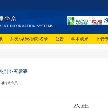
讯
系友/系庆/捐款名录
公告
学术成果
下载
画提报-黄彦霖
谢行政专员
公告