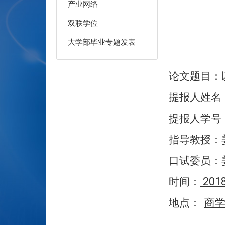
产业网络
双联学位
大学部毕业专题发表
论文题目：
提报人姓名
提报人学号
指导教授：
口试委员：
201
时间：
地点：
商