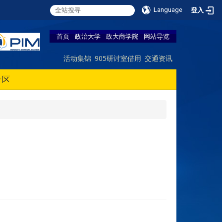
Language
登入
首页
政治大学
政大商学院
网站导览
活动集锦
905研讨室借用
交通资讯
专区