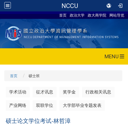
NCCU
首页
政治大学
政大商学院
网站导览
MENU
首页
硕士班
学术活动
征才讯息
奖学金
行政相关讯息
产业网络
双联学位
大学部毕业专题发表
硕士论文学位考试-林哲漳