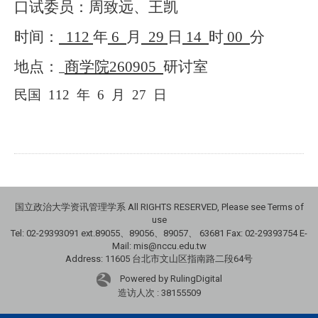
口试委员：周致远、王凯
时间：
112
年
6
月
29
日
14
时
00
分
地点：
商学院
260905
研讨室
民国
112
年
6
月
27
日
国立政治大学资讯管理学系 All RIGHTS RESERVED, Please see Terms of
use
Tel: 02-29393091 ext.89055、89056、89057、
63681
Fax: 02-29393754 E-
Mail: mis@nccu.edu.tw
Address: 11605 台北市文山区指南路二段64号
Powered by RulingDigital
造访人次 : 38155509