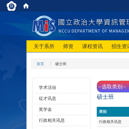
关于系所
师资
课程资讯
招生资
首页
硕士班
学术活动
硕士班
征才讯息
奖学金
类别
行政相关讯息
行政相关讯息