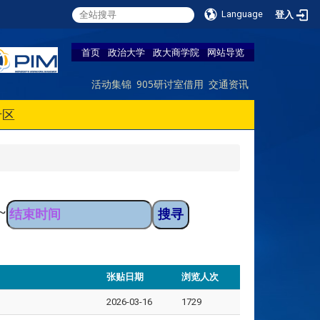
Language
登入
首页
政治大学
政大商学院
网站导览
活动集锦
905研讨室借用
交通资讯
专区
~
张贴日期
浏览人次
2026-03-16
1729