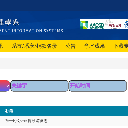
讯
系友/系庆/捐款名录
公告
学术成果
下载
标题
硕士论文计画提报-骆泳志