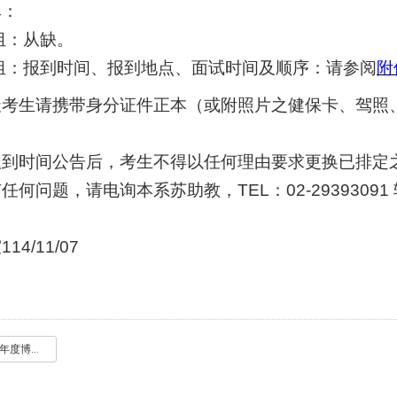
单：
组：从缺。
组：报到时间、报到地点、面试时间及顺序：请参阅
附
天考生请携带身分证件正本（或附照片之健保卡、驾照
。
报到时间公告后，考生不得以任何理由要求更换已排定
何问题，请电询本系苏助教，TEL：02-29393091 转
4/11/07
附件一_115学年度博甄产业组口试名单.pdf