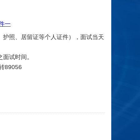
件一
、护照、居留证等个人证件），面试当天
之面试时间。
89056