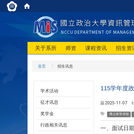
关于系所
师资
课程资讯
招生资
首页
招生讯息
115学年
学术活动
征才讯息
2025-11-07
奖学金
博士班学术组
行政相关讯息
一、面试日期：