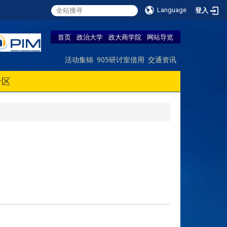
Language
登入
首页
政治大学
政大商学院
网站导览
活动集锦
905研讨室借用
交通资讯
专区