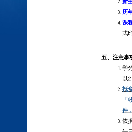
新
历
课
式
五、注意事
学
以2
抵
「
件
依
告