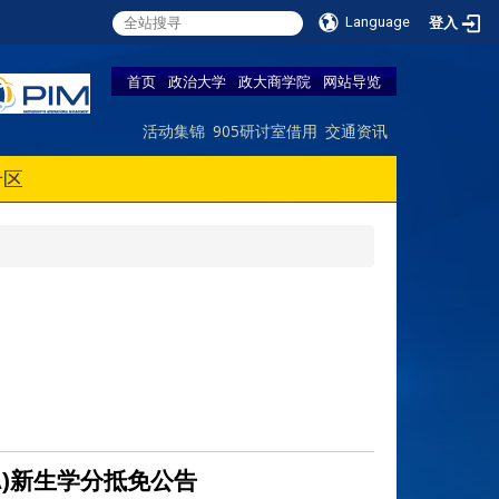
Language
登入
首页
政治大学
政大商学院
网站导览
活动集锦
905研讨室借用
交通资讯
专区
A)新生学分抵免公告