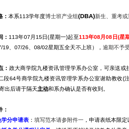
(DBA)
格：
本系113学年度
博士班产业组
新生、重考或
间：
113
年07月15日(星期一)起至
113
年08月08日(星期
7/19、07/26、08/02星期五全天不上班）
，
逾期不予
点：
政大商学院九楼资讯管理学系办公室，可亲送或挂号
二段64号商学院九楼资讯管理学系办公室谢助教收(注
号寄出后请于隔天
主动
和系办确认是否有收到。
件：
免学分申请表
：
填写范本请参附件一
，申请表纸本限定