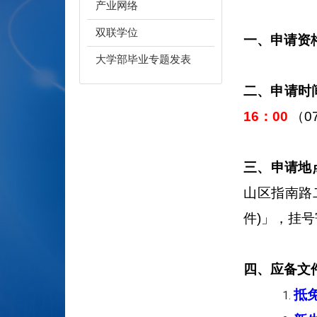
产业网络
双联学位
一、申请资
大学部毕业专题发表
二、申请时
16：00
（0
三、申请地
山区指南路
件)」，挂
四、应备文
抵