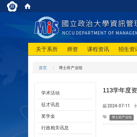
关于系所
师资
课程资讯
招生资
首页
博士班产业组
113
学年度资
学术活动
征才讯息
2024-07-11
奖学金
博士班产业组
行政相关讯息