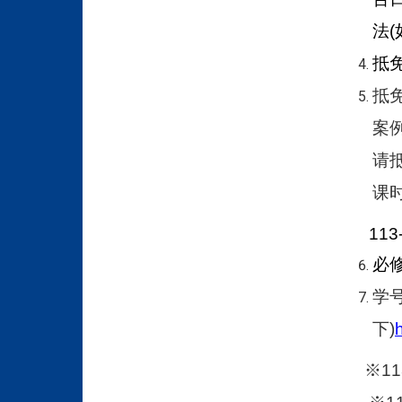
法
抵
抵
案
请
课
113-
必
学号
下)
※113学