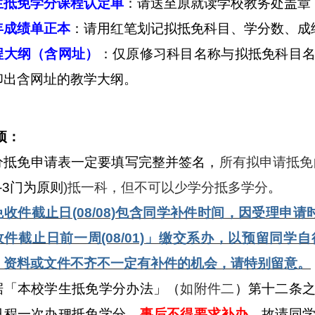
生抵免学分课程认定单
：
请送至原就读学校教务处盖章
年成绩单正本
：请用红笔划记拟抵免科目、学分数、成
程大纲（含网址）
：仅原修习科目名称与拟抵免科目
印出含网址的教学大纲
。
项：
分抵免申请表一定要填写完整并签名，
所有拟申请抵免
-3门为原则
)
抵一科，但不可以少学分抵多学分
。
免收件截止日(08/08)包含同学补件时间，因受理申
收件截止日前一周(08/01)」缴交系办，以预留同
，资料或文件不齐不一定有补件的机会，请特别留意。
据「本校学生抵免学分办法」（
如附件二
）第十二条
日程一次办理抵免学分，
事后不得要求补办
。故请同