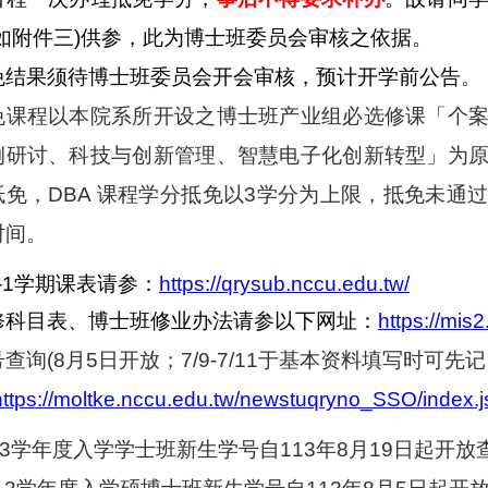
(如附件三)供参，此为博士班委员会审核之依据。
免结果须待博士班委员会开会审核，预计开学前公告
。
免课程以本院系所开设之博士班产业组必选修课「个
例研讨、科技与创新管理、智慧电子化创新转型」为
抵免，DBA 课程学分抵免以3学分为上限，抵免未通
时间。
1
学期课表请参：
https://qrysub.nccu.edu.tw/
修科目表、博士班修业办法请参以下网址：
https://mi
查询(8月5日开放；7/9-7/11于基本资料填写时可先记
https://moltke.nccu.edu.tw/newstuqryno_SSO/index.j
年度入学学士班新生学号自113年8月19日起开放