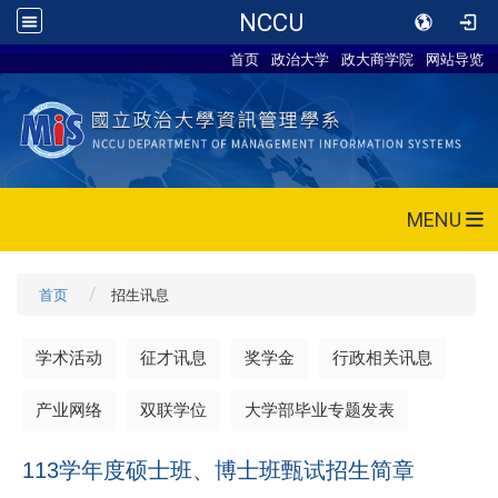
NCCU
首页
政治大学
政大商学院
网站导览
MENU
首页
招生讯息
学术活动
征才讯息
奖学金
行政相关讯息
产业网络
双联学位
大学部毕业专题发表
113学年度硕士班、博士班甄试招生简章