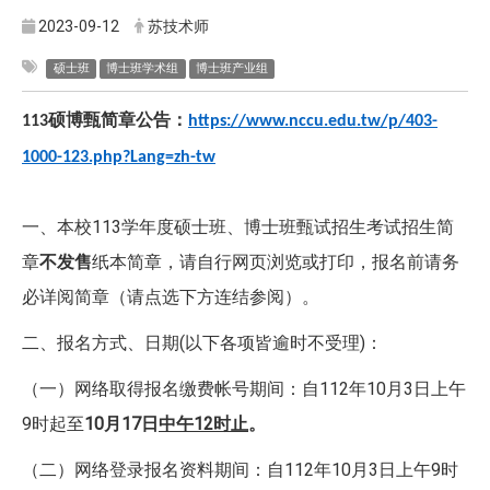
2023-09-12
苏技术师
硕士班
博士班学术组
博士班产业组
硕博甄简章公告：
113
https://www.nccu.edu.tw/p/403-
1000-123.php?Lang=zh-tw
一、本校113学年度硕士班、博士班甄试招生考试招生简
章
不发售
纸本简章，请自行网页浏览或打印，报名前请务
必详阅简章（请点选下方连结参阅）。
二、报名方式、日期(以下各项皆逾时不受理)：
（一）网络取得报名缴费帐号期间：自112年10月3日上午
9时起至
10月17日
中午12时止
。
（二）网络登录报名资料期间：自112年10月3日上午9时