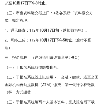
起至
10
月17日
下午3时止
。
（三）审查资料缴交截止日：※依各系所「资料缴交方
式」规定办理。
1、通讯邮寄：112年
10月17日前
（以邮戳为凭）。
2、网络上传：112年
10
月17日
下午5时止
（逾时不受
理）。
三、报名流程：（详细说明请详简章第5-9页）
（一）于报名系统取得缴费帐号。
（二）于报名系统线上以信用卡、金融卡缴款、或至全国
金融机构自动提款机（ATM）缴费、第一银行临柜缴款
（择一方式缴费）。
（三）于报名系统填写个人基本资料，完成报名后下载